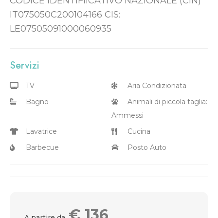
CODICE IDENTIFIICATIVO NAZIONALE (CIN)
IT075050C200104166 CIS:
LE07505091000060935
Servizi
TV
Aria Condizionata
Bagno
Animali di piccola taglia:
Ammessi
Lavatrice
Cucina
Barbecue
Posto Auto
€
136
A partire da