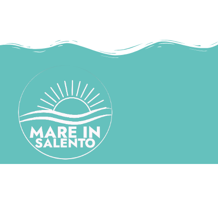
mareinsalento@gmail.com
+39 339 530 4285
SITEMAP
HOME