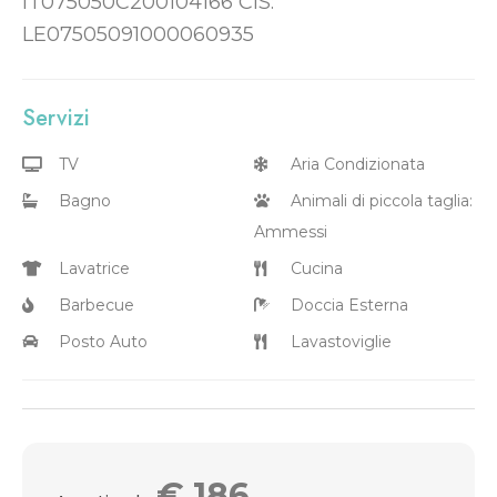
IT075050C200104166 CIS:
LE07505091000060935
Servizi
TV
Aria Condizionata
Bagno
Animali di piccola taglia:
Ammessi
Lavatrice
Cucina
Barbecue
Doccia Esterna
Posto Auto
Lavastoviglie
€
186