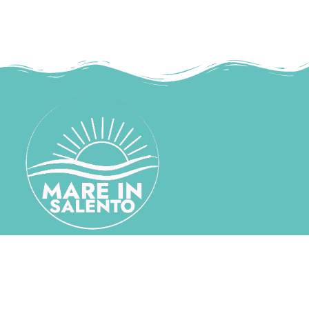
mareinsalento@gmail.com
+39 339 530 4285
SITEMAP
HOME