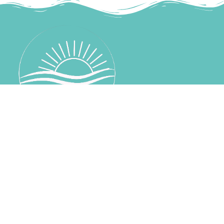
mareinsalento@gmail.com
+39 339 530 4285
SITEMAP
HOME
CHI SIAMO
CONTATTI