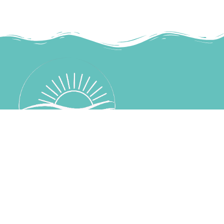
mareinsalento@gmail.com
+39 339 530 4285
SITEMAP
HOME