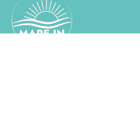
mareinsalento@gmail.com
+39 339 530 4285
SITEMAP
HOME
CHI SIAMO
CONTATTI
LASCIACI UNA RECENSIONE
CASE VACANZA