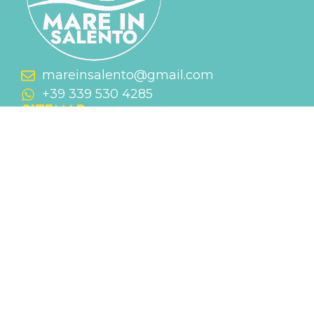
mareinsalento@gmail.com
+39 339 530 4285
SITEMAP
HOME
CHI SIAMO
CONTATTI
LASCIACI UNA RECENSIONE
CASE VACANZA
APPARTAMENTO
ATTICO