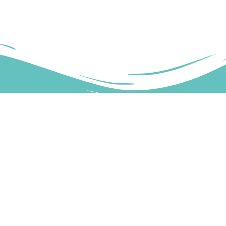
MAP
CASE VACANZA
APPARTAMENTO
AMO
ATTICO
TTI
BILOCALE
CI UNA RECENSIONE
CASA INDIPENDENTE