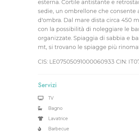
esterna. Cortile antistante e retrost
sedie, un ombrellone che consente al
d'ombra. Dal mare dista circa 450 mt. 
con la possibilità di noleggiare le b
organizzate. Spiaggia di sabbia e bas
mt, si trovano le spiagge più rino
CIS: LE07505091000060933 CIN: IT
Servizi
TV
Bagno
Lavatrice
Barbecue