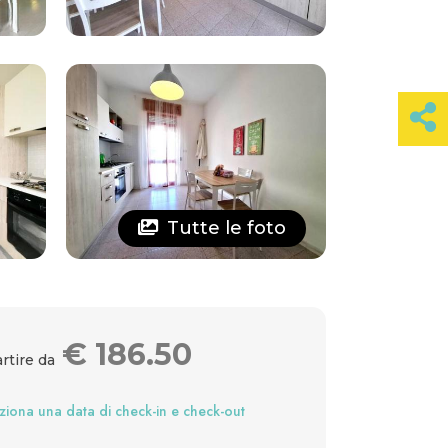
Tutte le foto
€
186.50
rtire da
ziona una data di check-in e check-out