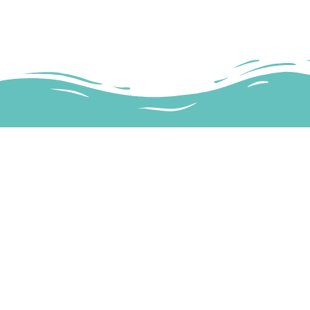
SITE
HOME
CHI SI
CONTA
mareinsalento@gmail.com
+39 339 530 4285
LASCIA