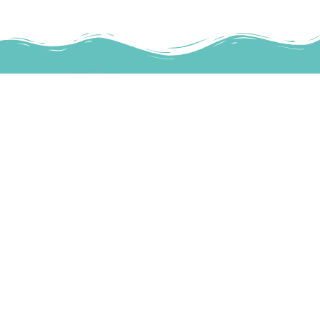
mareinsalento@gmail.com
+39 339 530 4285
SITEMAP
HOME
CHI SIAMO