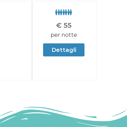
€
55
per notte
Dettagli