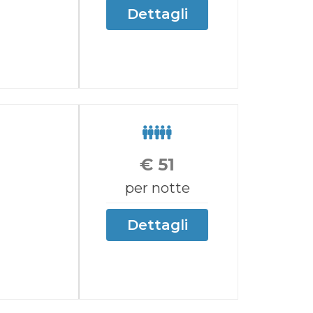
Dettagli
€
51
per notte
Dettagli