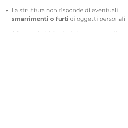
La struttura non risponde di eventuali
smarrimenti o furti
di oggetti personali
All’arrivo è obbligatoria la consegna di un
documento di identità valido
(carta
d’identità o passaporto), ai fini degli
adempimenti di legge
Al termine del soggiorno, l’ospite è
tenuto a conferire correttamente i rifiuti,
seguendo le modalità di raccolta indicate
dalla struttura
In caso di mancato conferimento dei rifiuti, la
struttura si riserva il diritto di trattenere, in